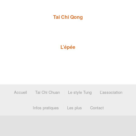
Tai Chi Qong
L’épée
Accueil
Tai Chi Chuan
Le style Tung
L’association
Infos pratiques
Les plus
Contact